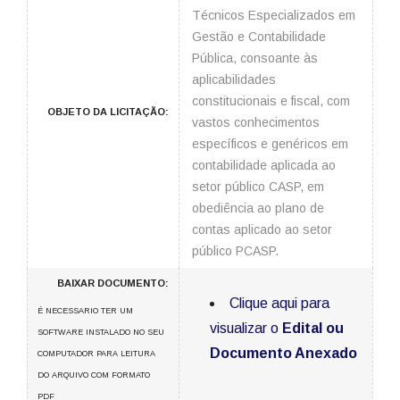
Técnicos Especializados em
Gestão e Contabilidade
Pública, consoante às
aplicabilidades
constitucionais e fiscal, com
OBJETO DA LICITAÇÃO:
vastos conhecimentos
específicos e genéricos em
contabilidade aplicada ao
setor público CASP, em
obediência ao plano de
contas aplicado ao setor
público PCASP.
BAIXAR DOCUMENTO:
Clique aqui para
É NECESSARIO TER UM
visualizar o
Edital ou
SOFTWARE INSTALADO NO SEU
Documento Anexado
COMPUTADOR PARA LEITURA
DO ARQUIVO COM FORMATO
PDF