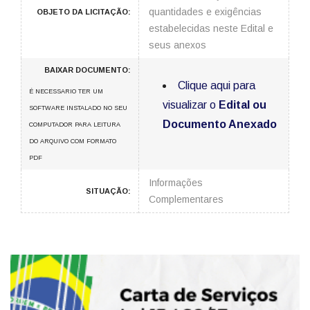
quantidades e exigências
OBJETO DA LICITAÇÃO:
estabelecidas neste Edital e
seus anexos
BAIXAR DOCUMENTO:
Clique aqui para
É NECESSARIO TER UM
visualizar o
Edital ou
SOFTWARE INSTALADO NO SEU
Documento Anexado
COMPUTADOR PARA LEITURA
DO ARQUIVO COM FORMATO
PDF
Informações
SITUAÇÃO:
Complementares