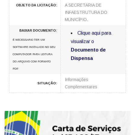
A SECRETARIA DE
OBJETO DA LICITAÇÃO:
INFAESTRUTURA DO
MUNICÍPIO.
BAIXAR DOCUMENTO:
Clique aqui para
É NECESSARIO TER UM
visualizar o
SOFTWARE INSTALADO NO SEU
Documento de
COMPUTADOR PARA LEITURA
Dispensa
DO ARQUIVO COM FORMATO
PDF
Informações
SITUAÇÃO:
Complementares