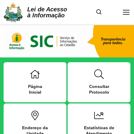
Lei de Acesso
à Informação
Página
Consultar
Inicial
Protocolo
Endereço da
Estatísticas de
Unidade
Atendimento