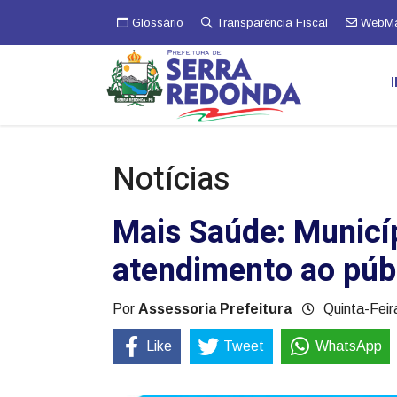
Glossário
Transparência Fiscal
WebMa
Notícias
Mais Saúde: Municíp
atendimento ao públ
Por
Assessoria Prefeitura
Quinta-Feir
Like
Tweet
WhatsApp