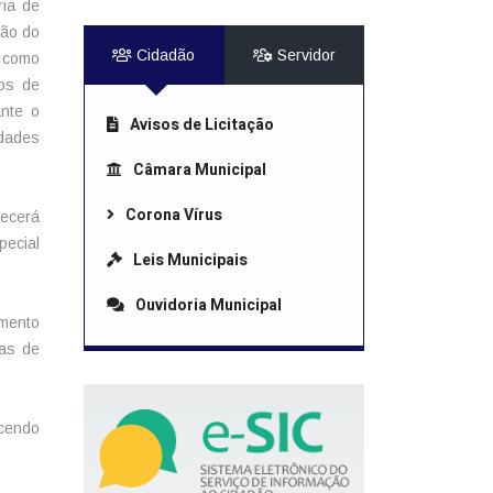
ria de
ção do
Cidadão
Servidor
m como
ços de
nte o
Avisos de Licitação
idades
Câmara Municipal
Corona Vírus
recerá
pecial
Leis Municipais
Ouvidoria Municipal
mento
tas de
ecendo