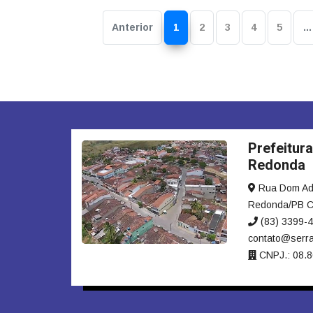
Anterior
1
2
3
4
5
…
Prefeitura
Redonda
Rua Dom Adau
Redonda/PB C
(83) 3399-
contato@serra
CNPJ.: 08.8