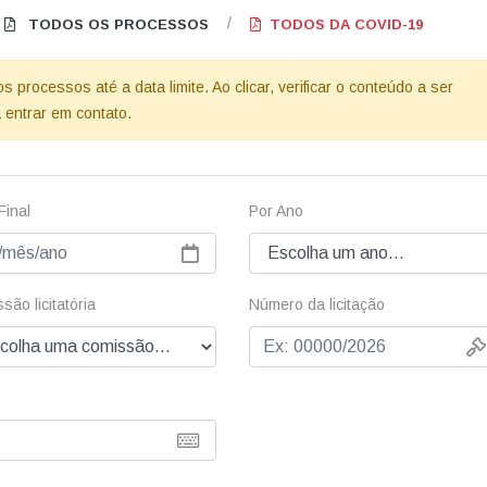
/
TODOS OS PROCESSOS
TODOS DA COVID-19
processos até a data limite. Ao clicar, verificar o conteúdo a ser
 entrar em contato.
Final
Por Ano
são licitatória
Número da licitação