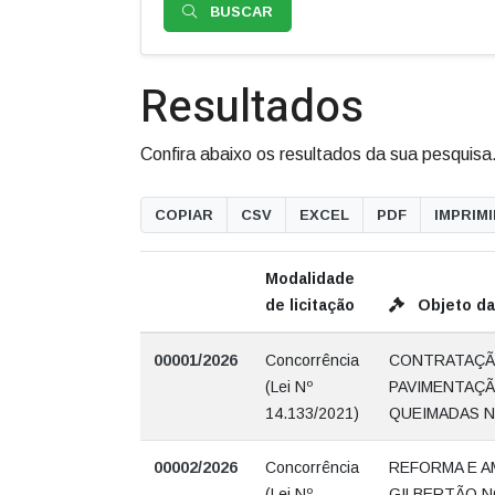
BUSCAR
Resultados
Confira abaixo os resultados da sua pesquisa
COPIAR
CSV
EXCEL
PDF
IMPRIM
Modalidade
de licitação
Objeto da 
00001/2026
Concorrência
CONTRATAÇÃ
(Lei Nº
PAVIMENTAÇÃ
14.133/2021)
QUEIMADAS N
00002/2026
Concorrência
REFORMA E A
(Lei Nº
GILBERTÃO N